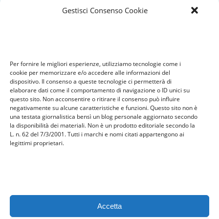
società
Gestisci Consenso Cookie
sport
tech
Tecnologia
travel
Per fornire le migliori esperienze, utilizziamo tecnologie come i
Uncategorized
cookie per memorizzare e/o accedere alle informazioni del
viaggi
dispositivo. Il consenso a queste tecnologie ci permetterà di
elaborare dati come il comportamento di navigazione o ID unici su
web
questo sito. Non acconsentire o ritirare il consenso può influire
web marketing
negativamente su alcune caratteristiche e funzioni. Questo sito non è
una testata giornalistica bensì un blog personale aggiornato secondo
wedding
la disponibilità dei materiali. Non è un prodotto editoriale secondo la
L. n. 62 del 7/3/2001. Tutti i marchi e nomi citati appartengono ai
legittimi proprietari.
Meta
Accedi
Feed dei contenuti
Feed dei commenti
Accetta
WordPress.org