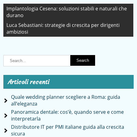
Navigazione
Implantologia Cesena: soluzioni stabili e naturali che
durano
articoli
Luca Sebastiani: strategie di crescita per dirigenti
ambiziosi
Articoli recenti
Quale wedding planner scegliere a Roma: guida
all’eleganza
Panoramica dentale: cos’è, quando serve e come
interpretarla
Distributore IT per PMI italiane guida alla crescita
sicura