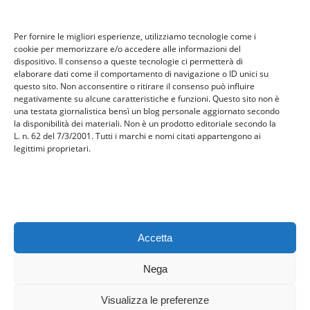
Tecnologia
travel
Per fornire le migliori esperienze, utilizziamo tecnologie come i
Uncategorized
cookie per memorizzare e/o accedere alle informazioni del
viaggi
dispositivo. Il consenso a queste tecnologie ci permetterà di
elaborare dati come il comportamento di navigazione o ID unici su
web
questo sito. Non acconsentire o ritirare il consenso può influire
web marketing
negativamente su alcune caratteristiche e funzioni. Questo sito non è
una testata giornalistica bensì un blog personale aggiornato secondo
wedding
la disponibilità dei materiali. Non è un prodotto editoriale secondo la
L. n. 62 del 7/3/2001. Tutti i marchi e nomi citati appartengono ai
legittimi proprietari.
Meta
Accedi
Feed dei contenuti
Feed dei commenti
Accetta
WordPress.org
Nega
Visualizza le preferenze