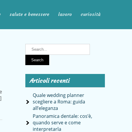
e
salute e benessere
lavoro
curiosità
Articoli recenti
e
Quale wedding planner
]
scegliere a Roma: guida
all’eleganza
Panoramica dentale: cos’è,
quando serve e come
interpretarla