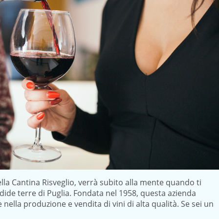
della Cantina Risveglio, verrà subito alla mente quando ti
dide terre di Puglia. Fondata nel 1958, questa azienda
 nella produzione e vendita di vini di alta qualità. Se sei un