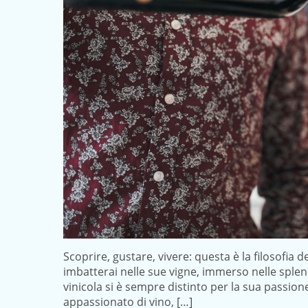
Scoprire, gustare, vivere: questa è la filosofia 
imbatterai nelle sue vigne, immerso nelle splen
vinicola si è sempre distinto per la sua passione
appassionato di vino, […]