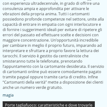
con esperienza ultradecennale, in grado di offrire una
consulenza ampia e approfondita per attivare le
vibrazioni della propria anima. Tutti i cartomanti
possiedono profonde competenze nel settore, unite alla
capacità di entrare in empatia con ogni interlocutore e
di fornire i suggerimenti ideali per evitare di ripetere gli
errori del passato ed effettuare scelte e decisioni con
maggiore concentrazione. Un’opportunità incredibile
per cambiare in meglio il proprio futuro, imparando ad
interpretare e sfruttare a proprio favore la lettura dei
tarocchi. Il servizio è gestito da centraliniste che
smisteranno tutte le telefonate, prenotando
l’appuntamento con la cartomante desiderata. Il servizio
di cartomanti online può essere comodamente pagato
tramite paypal oppure tramite carta di credito. Infine
“Cartomanti della verità” mette a disposizione dei clienti
anche un numero verde gratuito.
magia
Navigazione
Porte tagliafuoco: caratteristiche e dove trovarle