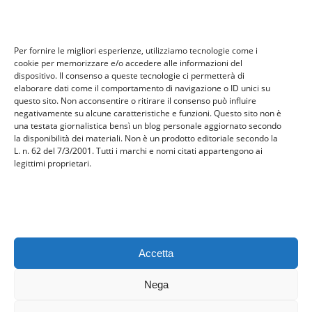
Tecnologia
travel
Per fornire le migliori esperienze, utilizziamo tecnologie come i
Uncategorized
cookie per memorizzare e/o accedere alle informazioni del
viaggi
dispositivo. Il consenso a queste tecnologie ci permetterà di
elaborare dati come il comportamento di navigazione o ID unici su
web
questo sito. Non acconsentire o ritirare il consenso può influire
web marketing
negativamente su alcune caratteristiche e funzioni. Questo sito non è
una testata giornalistica bensì un blog personale aggiornato secondo
wedding
la disponibilità dei materiali. Non è un prodotto editoriale secondo la
L. n. 62 del 7/3/2001. Tutti i marchi e nomi citati appartengono ai
legittimi proprietari.
Meta
Accedi
Feed dei contenuti
Feed dei commenti
Accetta
WordPress.org
Nega