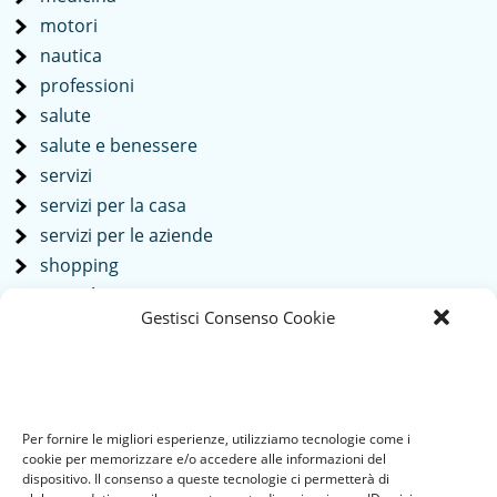
motori
nautica
professioni
salute
salute e benessere
servizi
servizi per la casa
servizi per le aziende
shopping
società
Gestisci Consenso Cookie
sport
tech
Tecnologia
travel
Per fornire le migliori esperienze, utilizziamo tecnologie come i
Uncategorized
cookie per memorizzare e/o accedere alle informazioni del
viaggi
dispositivo. Il consenso a queste tecnologie ci permetterà di