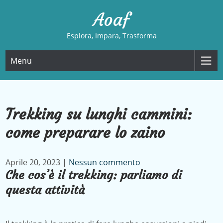
Skip
Aoaf
to
content
Esplora, Impara, Trasforma
Menu
Trekking su lunghi cammini:
come preparare lo zaino
Aprile 20, 2023
|
Nessun commento
Che cos’è il trekking: parliamo di
questa attività