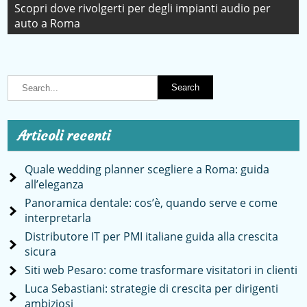
articoli
Scopri dove rivolgerti per degli impianti audio per
auto a Roma
Articoli recenti
Quale wedding planner scegliere a Roma: guida
all’eleganza
Panoramica dentale: cos’è, quando serve e come
interpretarla
Distributore IT per PMI italiane guida alla crescita
sicura
Siti web Pesaro: come trasformare visitatori in clienti
Luca Sebastiani: strategie di crescita per dirigenti
ambiziosi