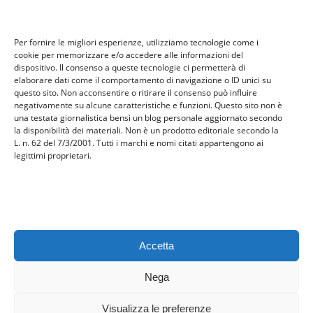
Tecnologia
travel
Per fornire le migliori esperienze, utilizziamo tecnologie come i
Uncategorized
cookie per memorizzare e/o accedere alle informazioni del
viaggi
dispositivo. Il consenso a queste tecnologie ci permetterà di
elaborare dati come il comportamento di navigazione o ID unici su
web
questo sito. Non acconsentire o ritirare il consenso può influire
web marketing
negativamente su alcune caratteristiche e funzioni. Questo sito non è
una testata giornalistica bensì un blog personale aggiornato secondo
wedding
la disponibilità dei materiali. Non è un prodotto editoriale secondo la
L. n. 62 del 7/3/2001. Tutti i marchi e nomi citati appartengono ai
legittimi proprietari.
Meta
Accedi
Feed dei contenuti
Feed dei commenti
Accetta
WordPress.org
Nega
Visualizza le preferenze