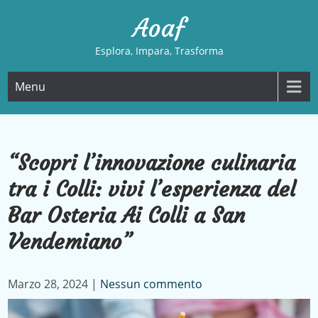
Skip
Aoaf
to
content
Esplora, Impara, Trasforma
Menu
“Scopri l’innovazione culinaria
tra i Colli: vivi l’esperienza del
Bar Osteria Ai Colli a San
Vendemiano”
Marzo 28, 2024
|
Nessun commento