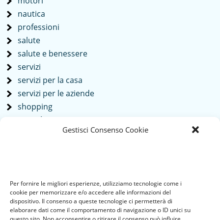
motori
nautica
professioni
salute
salute e benessere
servizi
servizi per la casa
servizi per le aziende
shopping
società
Gestisci Consenso Cookie
sport
tech
Tecnologia
travel
Per fornire le migliori esperienze, utilizziamo tecnologie come i
Uncategorized
cookie per memorizzare e/o accedere alle informazioni del
viaggi
dispositivo. Il consenso a queste tecnologie ci permetterà di
elaborare dati come il comportamento di navigazione o ID unici su
web
questo sito. Non acconsentire o ritirare il consenso può influire