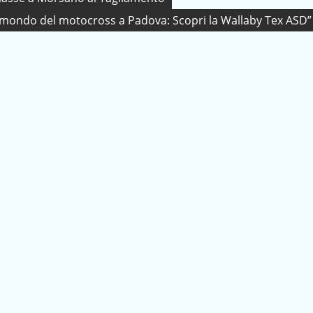
 mondo del motocross a Padova: Scopri la Wallaby Tex ASD”