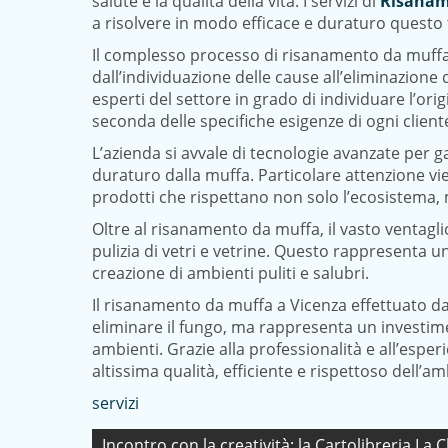
salute e la qualità della vita. I servizi di
Risanam
a risolvere in modo efficace e duraturo questo
Il complesso processo di risanamento da muffa
dall’individuazione delle cause all’eliminazion
esperti del settore in grado di individuare l’or
seconda delle specifiche esigenze di ogni client
L’azienda si avvale di tecnologie avanzate per
duraturo dalla muffa. Particolare attenzione vi
prodotti che rispettano non solo l’ecosistema, 
Oltre al risanamento da muffa, il vasto ventagl
pulizia di vetri e vetrine. Questo rappresenta un
creazione di ambienti puliti e salubri.
Il risanamento da muffa a Vicenza effettuato d
eliminare il fungo, ma rappresenta un investimen
ambienti. Grazie alla professionalità e all’esper
altissima qualità, efficiente e rispettoso dell’a
servizi
Navigazione
Incontro con la creatività: la Cartolibreria L