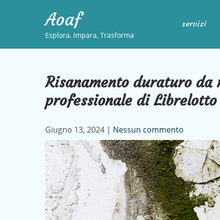
Skip
Aoaf
to
servizi
content
Esplora, Impara, Trasforma
Risanamento duraturo da m
professionale di Librelott
Giugno 13, 2024
|
Nessun commento