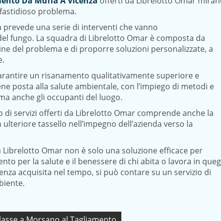
ento Da Muffa A Vicenza
offerti da Librelotto Omar mira
 fastidioso problema.
 prevede una serie di interventi che vanno
e del fungo. La squadra di Librelotto Omar è composta da
igine del problema e di proporre soluzioni personalizzate, a
e.
 garantire un risanamento qualitativamente superiore e
ene posta alla salute ambientale, con l’impiego di metodi e
ma anche gli occupanti del luogo.
io di servizi offerti da Librelotto Omar comprende anche la
 ulteriore tassello nell’impegno dell’azienda verso la
a Librelotto Omar non è solo una soluzione efficace per
to per la salute e il benessere di chi abita o lavora in queg
ienza acquisita nel tempo, si può contare su un servizio di
mbiente.
a Classe a Morsano al Tagliamento