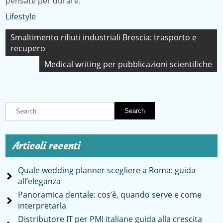
pensate per durare.
Lifestyle
Navigazione
Smaltimento rifiuti industriali Brescia: trasporto e
recupero
articoli
Medical writing per pubblicazioni scientifiche
Articoli recenti
Quale wedding planner scegliere a Roma: guida
all’eleganza
Panoramica dentale: cos’è, quando serve e come
interpretarla
Distributore IT per PMI italiane guida alla crescita