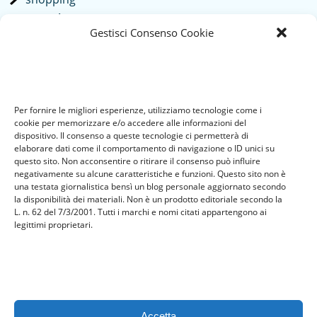
società
Gestisci Consenso Cookie
sport
tech
Tecnologia
travel
Per fornire le migliori esperienze, utilizziamo tecnologie come i
Uncategorized
cookie per memorizzare e/o accedere alle informazioni del
viaggi
dispositivo. Il consenso a queste tecnologie ci permetterà di
elaborare dati come il comportamento di navigazione o ID unici su
web
questo sito. Non acconsentire o ritirare il consenso può influire
web marketing
negativamente su alcune caratteristiche e funzioni. Questo sito non è
una testata giornalistica bensì un blog personale aggiornato secondo
wedding
la disponibilità dei materiali. Non è un prodotto editoriale secondo la
L. n. 62 del 7/3/2001. Tutti i marchi e nomi citati appartengono ai
legittimi proprietari.
Meta
Accedi
Feed dei contenuti
Feed dei commenti
Accetta