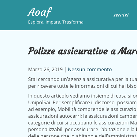
Skip
Aoaf
to
servizi
content
Esplora, Impara, Trasforma
Polizze assicurative a Maro
Marzo 26, 2019
|
Nessun commento
Stai cercando un’agenzia assicurativa per la tua
per ricevere tutte le informazioni di cui hai bis
In questo articolo vediamo insieme di cosa si o
UnipolSai. Per semplificare il discorso, possiamo
ad esempio, Mobilità comprende le assicurazioni
assicurazioni autocarri; le assicurazioni camper; l
categorie di cui si occupano le assicurazioni Ma
personalizzabili per assicurare l’abitazione e la
delle persone che lo abitano e dell’amministrato