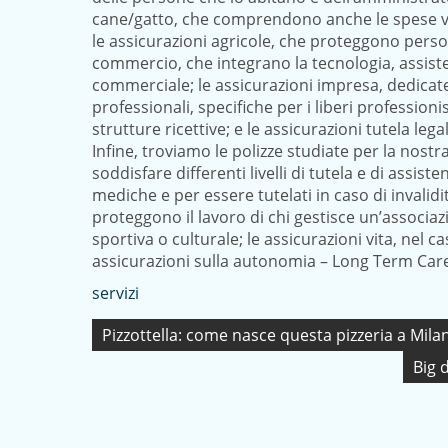
cane/gatto, che comprendono anche le spese vete
le assicurazioni agricole, che proteggono person
commercio, che integrano la tecnologia, assisten
commerciale; le assicurazioni impresa, dedicate al
professionali, specifiche per i liberi professioni
strutture ricettive; e le assicurazioni tutela lega
Infine, troviamo le polizze studiate per la nost
soddisfare differenti livelli di tutela e di assis
mediche e per essere tutelati in caso di invalidi
proteggono il lavoro di chi gestisce un’associaz
sportiva o culturale; le assicurazioni vita, nel
assicurazioni sulla autonomia – Long Term Care,
servizi
Navigazione
Pizzottella: come nasce questa pizzeria a Mila
articoli
Big 