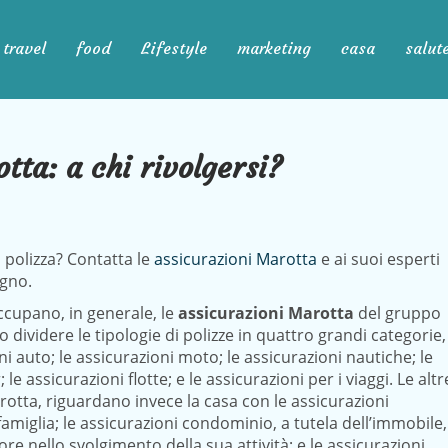
travel
food
Lifestyle
marketing
casa
salut
tta: a chi rivolgersi?
 polizza? Contatta le
assicurazioni Marotta
e ai suoi esperti
ogno.
ccupano, in generale, le
assicurazioni Marotta
del gruppo
 dividere le tipologie di polizze in quattro grandi categorie,
 auto; le assicurazioni moto; le assicurazioni nautiche; le
e assicurazioni flotte; e le assicurazioni per i viaggi. Le altr
rotta, riguardano invece la casa con le assicurazioni
 famiglia; le assicurazioni condominio, a tutela dell’immobile,
re nello svolgimento della sua attività; e le assicurazioni