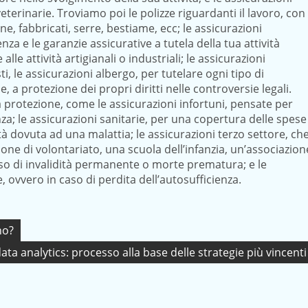
rinarie. Troviamo poi le polizze riguardanti il lavoro, con
e, fabbricati, serre, bestiame, ecc; le assicurazioni
za e le garanzie assicurative a tutela della tua attività
le attività artigianali o industriali; le assicurazioni
sti, le assicurazioni albergo, per tutelare ogni tipo di
le, a protezione dei propri diritti nelle controversie legali.
ra protezione, come le assicurazioni infortuni, pensate per
tenza; le assicurazioni sanitarie, per una copertura delle spese
tà dovuta ad una malattia; le assicurazioni terzo settore, ch
ione di volontariato, una scuola dell’infanzia, un’associazion
 caso di invalidità permanente o morte prematura; e le
 ovvero in caso di perdita dell’autosufficienza.
no?
data analytics: processo alla base delle strategie più vincenti