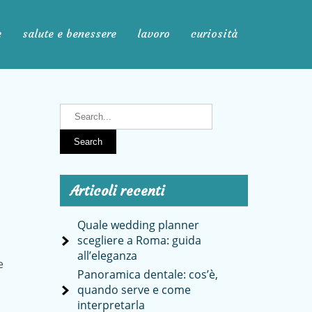
e
salute e benessere
lavoro
curiosità
Articoli recenti
Quale wedding planner
scegliere a Roma: guida
all’eleganza
e
Panoramica dentale: cos’è,
quando serve e come
interpretarla