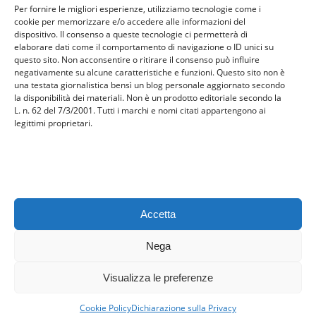
Per fornire le migliori esperienze, utilizziamo tecnologie come i
Uncategorized
cookie per memorizzare e/o accedere alle informazioni del
viaggi
dispositivo. Il consenso a queste tecnologie ci permetterà di
elaborare dati come il comportamento di navigazione o ID unici su
web
questo sito. Non acconsentire o ritirare il consenso può influire
web marketing
negativamente su alcune caratteristiche e funzioni. Questo sito non è
una testata giornalistica bensì un blog personale aggiornato secondo
wedding
la disponibilità dei materiali. Non è un prodotto editoriale secondo la
L. n. 62 del 7/3/2001. Tutti i marchi e nomi citati appartengono ai
legittimi proprietari.
Meta
Accedi
Feed dei contenuti
Feed dei commenti
Accetta
WordPress.org
Nega
Visualizza le preferenze
Aoaf 2026 . Powered by WordPress
Cookie Policy
Dichiarazione sulla Privacy