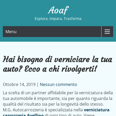
Skip
Aoaf
to
content
Esplora, Impara, Trasforma
Menu
Hai bisogno di verniciare la tua
auto? Ecco a chi rivolgerti!
Ottobre 14, 2019
|
Nessun commento
La scelta di un partner affidabile per la verniciatura della
tua automobile è importante, sia per quanto riguarda la
qualità del risultato sia per la longevità dello stesso.
M.G. Autocarrozzeria è specializzata nella
verniciatura
carrozzeria Avellino
di ogni tipo di auto. Viene