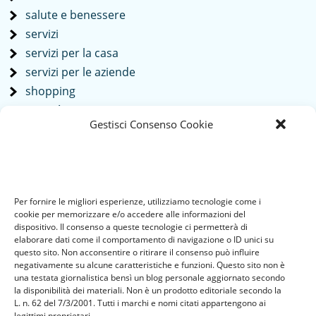
salute e benessere
servizi
servizi per la casa
servizi per le aziende
shopping
società
Gestisci Consenso Cookie
sport
tech
Tecnologia
travel
Per fornire le migliori esperienze, utilizziamo tecnologie come i
Uncategorized
cookie per memorizzare e/o accedere alle informazioni del
viaggi
dispositivo. Il consenso a queste tecnologie ci permetterà di
elaborare dati come il comportamento di navigazione o ID unici su
web
questo sito. Non acconsentire o ritirare il consenso può influire
web marketing
negativamente su alcune caratteristiche e funzioni. Questo sito non è
una testata giornalistica bensì un blog personale aggiornato secondo
wedding
la disponibilità dei materiali. Non è un prodotto editoriale secondo la
L. n. 62 del 7/3/2001. Tutti i marchi e nomi citati appartengono ai
legittimi proprietari.