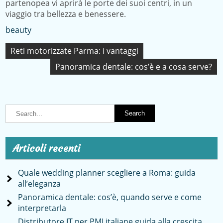
partenopea vi aprirà le porte dei suoi centri, in un
viaggio tra bellezza e benessere.
beauty
Navigazione
Reti motorizzate Parma: i vantaggi
articoli
Panoramica dentale: cos’è e a cosa serve?
Articoli recenti
Quale wedding planner scegliere a Roma: guida
all’eleganza
Panoramica dentale: cos’è, quando serve e come
interpretarla
Distributore IT per PMI italiane guida alla crescita