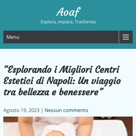
Skip
Aoaf
to
content
Esplora, Impara, Trasforma
Menu
“Esplorando i Migliori Centri
Estetici di Napoli: Un viaggio
tra bellezza e benessere”
Agosto 19, 2023
|
Nessun commento