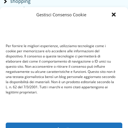
shopping
società
Gestisci Consenso Cookie
sport
tech
Tecnologia
travel
Per fornire le migliori esperienze, utilizziamo tecnologie come i
Uncategorized
cookie per memorizzare e/o accedere alle informazioni del
viaggi
dispositivo. Il consenso a queste tecnologie ci permetterà di
elaborare dati come il comportamento di navigazione o ID unici su
web
questo sito. Non acconsentire o ritirare il consenso può influire
web marketing
negativamente su alcune caratteristiche e funzioni. Questo sito non è
una testata giornalistica bensì un blog personale aggiornato secondo
wedding
la disponibilità dei materiali. Non è un prodotto editoriale secondo la
L. n. 62 del 7/3/2001. Tutti i marchi e nomi citati appartengono ai
legittimi proprietari.
Meta
Accedi
Feed dei contenuti
Feed dei commenti