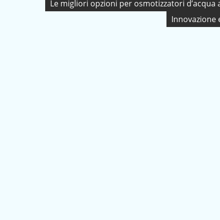
Navigazione
Le migliori opzioni per osmotizzatori d’acqua 
articoli
Innovazione 