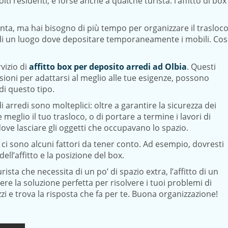
ti residenti, e forse anche a qualche turista: l’affitto di box
onta, ma hai bisogno di più tempo per organizzare il trasloco
 di un luogo dove depositare temporaneamente i mobili. Co
rvizio di
affitto box per deposito arredi ad Olbia
. Questi
sioni per adattarsi al meglio alle tue esigenze, possono
di questo tipo.
di arredi sono molteplici: oltre a garantire la sicurezza dei
e meglio il tuo trasloco, o di portare a termine i lavori di
ove lasciare gli oggetti che occupavano lo spazio.
, ci sono alcuni fattori da tener conto. Ad esempio, dovresti
ell’affitto e la posizione del box.
ista che necessita di un po’ di spazio extra, l’affitto di un
ere la soluzione perfetta per risolvere i tuoi problemi di
zzi e trova la risposta che fa per te. Buona organizzazione!