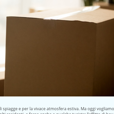
i spiagge e per la vivace atmosfera estiva. Ma oggi vogliam