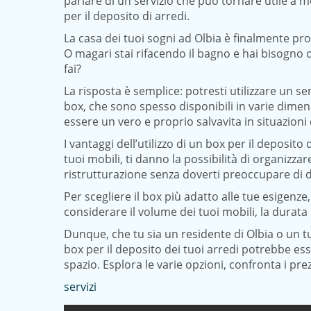
parlare di un servizio che può tornare utile a mol
per il deposito di arredi.
La casa dei tuoi sogni ad Olbia è finalmente pr
O magari stai rifacendo il bagno e hai bisogno
fai?
La risposta è semplice: potresti utilizzare un se
box, che sono spesso disponibili in varie dimen
essere un vero e proprio salvavita in situazioni 
I vantaggi dell’utilizzo di un box per il deposito 
tuoi mobili, ti danno la possibilità di organizzar
ristrutturazione senza doverti preoccupare di d
Per scegliere il box più adatto alle tue esigenze
considerare il volume dei tuoi mobili, la durata d
Dunque, che tu sia un residente di Olbia o un tur
box per il deposito dei tuoi arredi potrebbe ess
spazio. Esplora le varie opzioni, confronta i pre
servizi