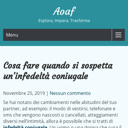
Skip
Aoaf
to
content
Esplora, Impara, Trasforma
Menu
Cosa fare quando si sospetta
un’infedeltà coniugale
Novembre 25, 2019
|
Nessun commento
Se hai notato dei cambiamenti nelle abitudini del tuo
partner, ad esempio: il modo di vestirsi, telefonate e
sms che vengono nascosti o cancellati, atteggiamenti
diversi nell’intimità, allora è possibile che si tratti di
infedeltà coniugale
. Un uomo o una donna che cura il