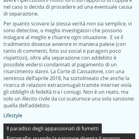
avere ripercussioni molto forti sul rapporto di coppia e
nel caso si decida di procedere ad una eventuale causa
di separazione.
Per quanto scovare la stessa verità non sia semplice, vi
sono detective, o meglio investigatori che possono
indagare al meglio e chiarire ogni situazione. E se il
tradimento dovesse avvenire in maniera palese (con
tanto di commenti, foto sui social e paragoni poco
rispettosi), oltre alla separazione con addebito è
possibile vedersi condannati al pagamento di un
risarcimento danni. La Corte di Cassazione, con una
sentenza dell’aprile 2018, ha sottolineato che anche la
ricerca di relazioni extraconiugali tramite internet viola
gli obblighi di fedeltà tra i coniugi. Non è un reato, ma
solo un illecito civile da cui scaturisce una sola sanzione:
quella dell’addebito.
Lifestyle
Navigazione
Il paradiso degli appassionati di fumetti
articoli
Fotografia: quando la passione diventa il proprio