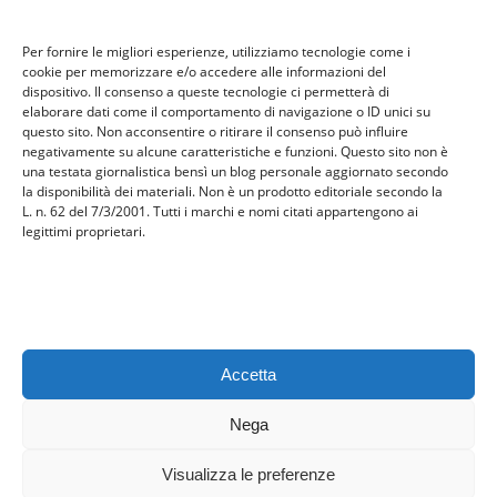
travel
Per fornire le migliori esperienze, utilizziamo tecnologie come i
Uncategorized
cookie per memorizzare e/o accedere alle informazioni del
viaggi
dispositivo. Il consenso a queste tecnologie ci permetterà di
elaborare dati come il comportamento di navigazione o ID unici su
web
questo sito. Non acconsentire o ritirare il consenso può influire
web marketing
negativamente su alcune caratteristiche e funzioni. Questo sito non è
una testata giornalistica bensì un blog personale aggiornato secondo
wedding
la disponibilità dei materiali. Non è un prodotto editoriale secondo la
L. n. 62 del 7/3/2001. Tutti i marchi e nomi citati appartengono ai
legittimi proprietari.
Meta
Accedi
Feed dei contenuti
Feed dei commenti
Accetta
WordPress.org
Nega
Visualizza le preferenze