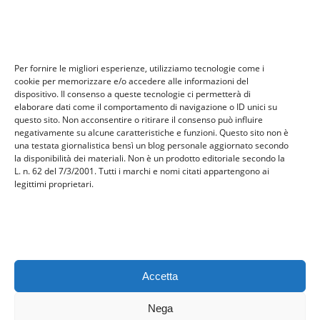
tech
Tecnologia
travel
Per fornire le migliori esperienze, utilizziamo tecnologie come i
Uncategorized
cookie per memorizzare e/o accedere alle informazioni del
viaggi
dispositivo. Il consenso a queste tecnologie ci permetterà di
elaborare dati come il comportamento di navigazione o ID unici su
web
questo sito. Non acconsentire o ritirare il consenso può influire
web marketing
negativamente su alcune caratteristiche e funzioni. Questo sito non è
una testata giornalistica bensì un blog personale aggiornato secondo
wedding
la disponibilità dei materiali. Non è un prodotto editoriale secondo la
L. n. 62 del 7/3/2001. Tutti i marchi e nomi citati appartengono ai
legittimi proprietari.
Meta
Accedi
Feed dei contenuti
Feed dei commenti
Accetta
WordPress.org
Nega