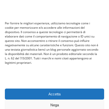
tech
Tecnologia
travel
Per fornire le migliori esperienze, utilizziamo tecnologie come i
Uncategorized
cookie per memorizzare e/o accedere alle informazioni del
viaggi
dispositivo. Il consenso a queste tecnologie ci permetterà di
elaborare dati come il comportamento di navigazione o ID unici su
web
questo sito. Non acconsentire o ritirare il consenso può influire
web marketing
negativamente su alcune caratteristiche e funzioni. Questo sito non è
una testata giornalistica bensì un blog personale aggiornato secondo
wedding
la disponibilità dei materiali. Non è un prodotto editoriale secondo la
L. n. 62 del 7/3/2001. Tutti i marchi e nomi citati appartengono ai
legittimi proprietari.
Meta
Accedi
Feed dei contenuti
Feed dei commenti
Accetta
WordPress.org
Nega