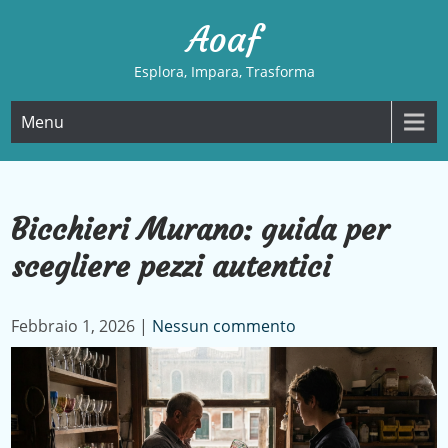
Skip
Aoaf
to
content
Esplora, Impara, Trasforma
Menu
Bicchieri Murano: guida per
scegliere pezzi autentici
Febbraio 1, 2026
|
Nessun commento