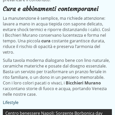
Cura e abbinamenti contemporanei
La manutenzione è semplice, ma richiede attenzione:
lavare a mano in acqua tiepida con sapone delicato,
evitare shock termici e riporre distanziando i calici. Così
i Bicchieri Murano conservano lucentezza e forma nel
tempo. Una piccola
cura
costante garantisce durata,
riduce il rischio di opacità e preserva l’armonia del
vetro.
Sulla tavola moderna dialogano bene con lino naturale,
ceramiche materiche e posate dal disegno essenziale.
Basta un servizio per trasformare un pranzo feriale in
rito familiare, o un dono in un pensiero memorabile.
Con i loro colori pacati o vivaci, i
Bicchieri Murano
raccontano storie di fuoco e acqua, portando Venezia
nelle nostre case.
Lifestyle
Navigazione
Centro benessere Napoli: Sorgente Borbonica day