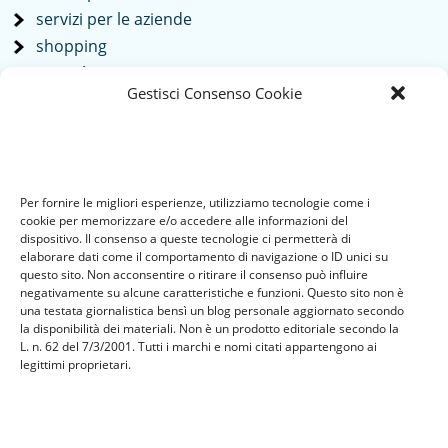
servizi per le aziende
shopping
società
Gestisci Consenso Cookie
sport
tech
Tecnologia
travel
Per fornire le migliori esperienze, utilizziamo tecnologie come i
Uncategorized
cookie per memorizzare e/o accedere alle informazioni del
viaggi
dispositivo. Il consenso a queste tecnologie ci permetterà di
elaborare dati come il comportamento di navigazione o ID unici su
web
questo sito. Non acconsentire o ritirare il consenso può influire
web marketing
negativamente su alcune caratteristiche e funzioni. Questo sito non è
una testata giornalistica bensì un blog personale aggiornato secondo
wedding
la disponibilità dei materiali. Non è un prodotto editoriale secondo la
L. n. 62 del 7/3/2001. Tutti i marchi e nomi citati appartengono ai
legittimi proprietari.
Meta
Accedi