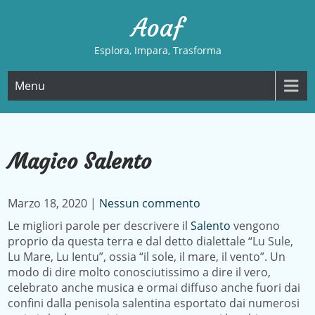
Skip
Aoaf
to
content
Esplora, Impara, Trasforma
Menu
Magico Salento
Marzo 18, 2020
|
Nessun commento
Le migliori parole per descrivere il
Salento
vengono
proprio da questa terra e dal detto dialettale “Lu Sule,
Lu Mare, Lu Ientu”, ossia “il sole, il mare, il vento”. Un
modo di dire molto conosciutissimo a dire il vero,
celebrato anche musica e ormai diffuso anche fuori dai
confini dalla penisola salentina esportato dai numerosi