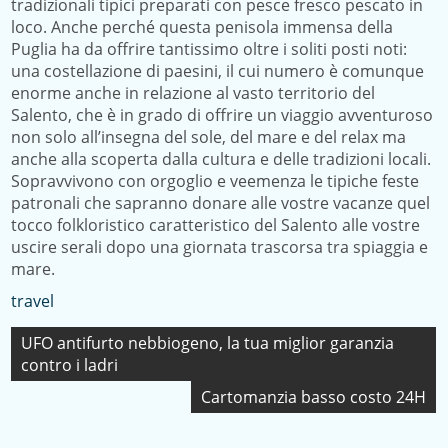
tradizionali tipici preparati con pesce fresco pescato in
loco. Anche perché questa penisola immensa della
Puglia ha da offrire tantissimo oltre i soliti posti noti:
una costellazione di paesini, il cui numero è comunque
enorme anche in relazione al vasto territorio del
Salento, che è in grado di offrire un viaggio avventuroso
non solo all’insegna del sole, del mare e del relax ma
anche alla scoperta dalla cultura e delle tradizioni locali.
Sopravvivono con orgoglio e veemenza le tipiche feste
patronali che sapranno donare alle vostre vacanze quel
tocco folkloristico caratteristico del Salento alle vostre
uscire serali dopo una giornata trascorsa tra spiaggia e
mare.
travel
Navigazione
UFO antifurto nebbiogeno, la tua miglior garanzia
contro i ladri
articoli
Cartomanzia basso costo 24H